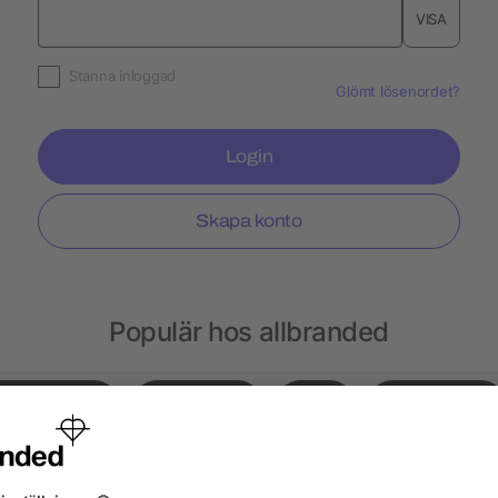
VISA
Stanna inloggad
Glömt lösenordet?
Login
Skapa konto
Populär hos allbranded
Gympapåsar
Notisblock
Hatt
Ryggsäckar
sar
Choklad
Kepsar
Peppermint
Läp