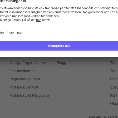
everans
Marknadsföring objekt
Merchandise-Sälj
Presenter för medarbetare
Information
Ser
Vanliga frågor och svar
Blogg
Tryc
Fraktkostnader
Tryc
Registrera en retur
Pant
Profilprodukt WIKI
Spec
Profilprodukt Rådgivare
Kont
Obse
Betalningssätt