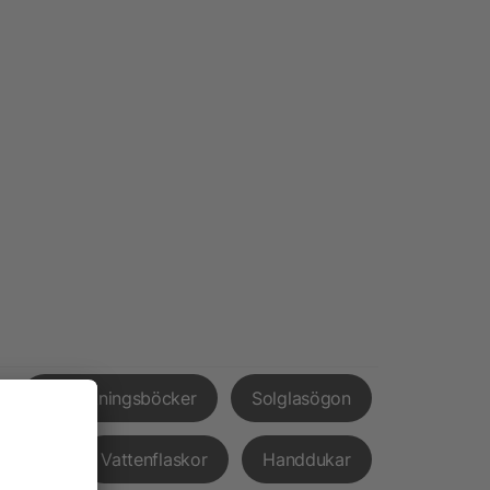
Anteckningsböcker
Solglasögon
pvård
Vattenflaskor
Handdukar