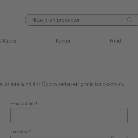
Hitta profilprodukter
& Kläder
Kontor
Fritid
Du är inte kund än? Öppna sedan ett gratis kundkonto nu.
nödvändig
E-mailadress
*
nödvändig
Lösenord
*