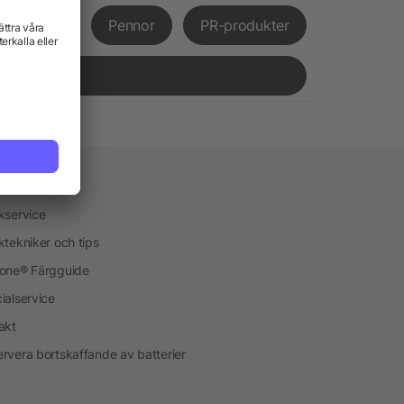
främjande
Pennor
PR-produkter
vice
kservice
ktekniker och tips
one® Färgguide
ialservice
akt
rvera bortskaffande av batterier