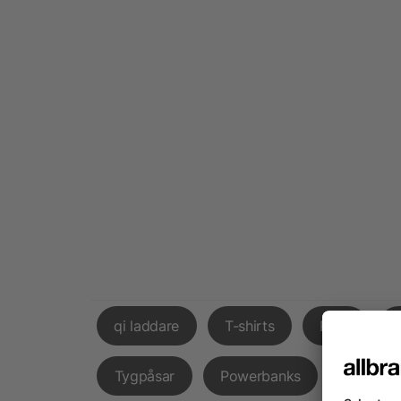
qi laddare
T-shirts
Påsk
Tygpåsar
Powerbanks
Godispå