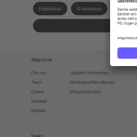
Halsdukar
Giveaways
Expressl
About us
Om oss
Juridiskt information
Team
Allmänna affärsvillkoren
Career
Integritetspolicy
Nyheter
Kontakt
Frakt