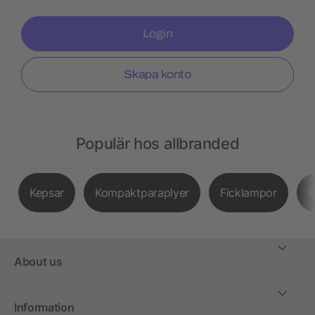
Login
Skapa konto
Populär hos allbranded
Kepsar
Kompaktparaplyer
Ficklampor
K
About us
Information