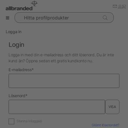
Hitta profilprodukter
Logga in
Login
Logga in med din e-mailadress och ditt lösenord. Du är inte
kund än? Öppna sedan ett gratis kundkonto nu.
nödvändig
E-mailadress
*
nödvändig
Lösenord
*
VISA
Stanna inloggad
Glömt lösenordet?