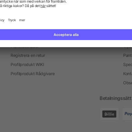
Information
Ser
Vanliga frågor och svar
Blogg
Tryc
Fraktkostnader
Tryc
Registrera en retur
Pant
Profilprodukt WIKI
Spec
Profilprodukt Rådgivare
Kont
Obse
Betalningssätt