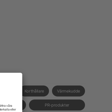
xpress
Korthållare
Värmekudde
verans
PR-produkter