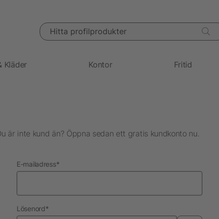
Hitta profilprodukter
& Kläder
Kontor
Fritid
Du är inte kund än? Öppna sedan ett gratis kundkonto nu.
nödvändig
E-mailadress
*
nödvändig
Lösenord
*