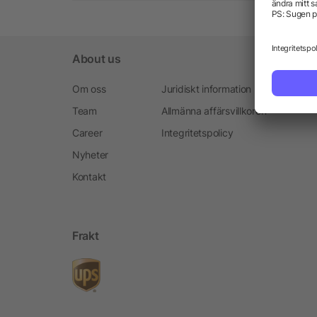
About us
Om oss
Juridiskt information
Team
Allmänna affärsvillkoren
Career
Integritetspolicy
Nyheter
Kontakt
Frakt