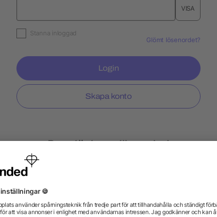
VISA
Stanna inloggad
Glömt lösenordet?
Login
Skapa konto
Populär hos allbranded
lampor
Kuddar
Tändare BiC
Nyckelband E
urar
Slazenger
Expressle