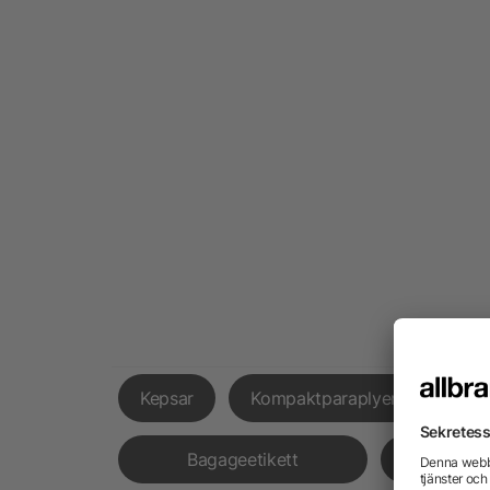
Kepsar
Kompaktparaplyer
Fick
Bagageetikett
Hörl