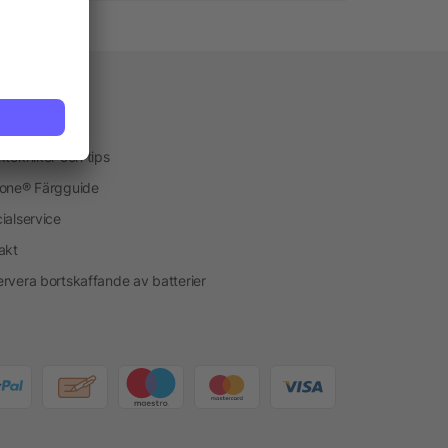
vice
kservice
ktekniker och tips
one® Färgguide
ialservice
akt
rvera bortskaffande av batterier