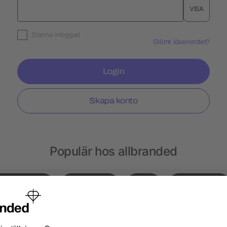
VISA
Stanna inloggad
Glömt lösenordet?
Login
Skapa konto
Populär hos allbranded
Gympapåsar
Notisblock
Hatt
Ryggsäckar
sar
Choklad
Kepsar
Peppermint
Läp