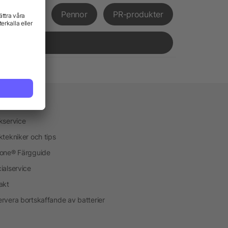
främjande
Pennor
PR-produkter
vice
kservice
ktekniker och tips
one® Färgguide
ialservice
akt
rvera bortskaffande av batterier