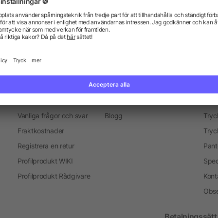
everans
Marknadsföring objekt
Merchandise-Sälj
Presenter för medarbetare
Information
Ser
Vanliga frågor och svar
Blogg
Tryc
Fraktkostnader
Tryc
Registrera en retur
Pant
Profilprodukt WIKI
Spec
Profilprodukt Rådgivare
Kont
Obse
Betalningssätt