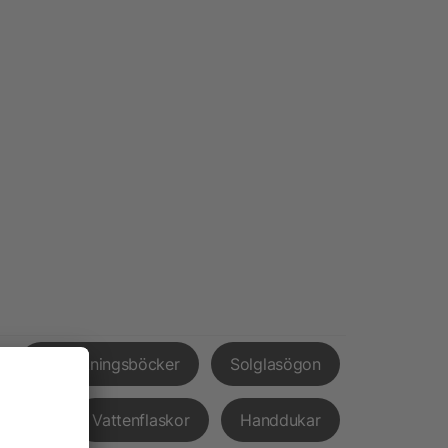
Anteckningsböcker
Solglasögon
pvård
Vattenflaskor
Handdukar