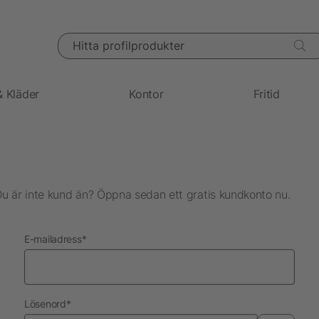
Hitta profilprodukter
& Kläder
Kontor
Fritid
Du är inte kund än? Öppna sedan ett gratis kundkonto nu.
nödvändig
E-mailadress
*
nödvändig
Lösenord
*