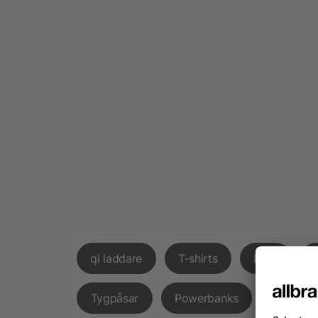
qi laddare
T-shirts
Påsk
Tygpåsar
Powerbanks
Godispå