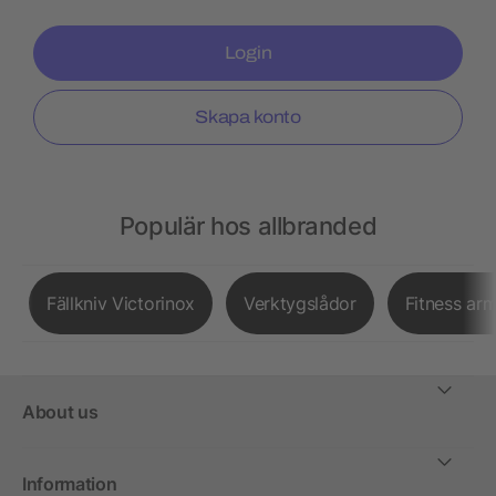
Login
Skapa konto
Populär hos allbranded
Fällkniv Victorinox
Verktygslådor
Fitness ar
About us
Information