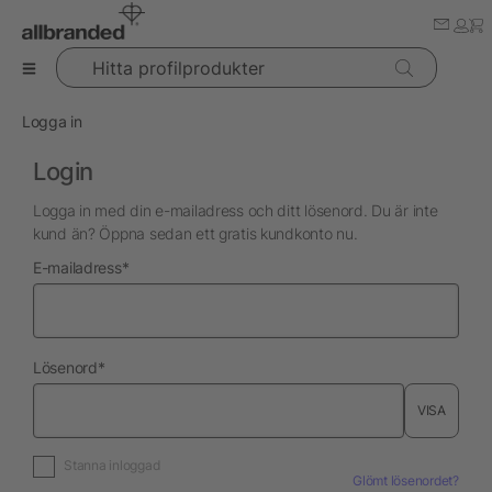
Hitta profilprodukter
Logga in
Login
Logga in med din e-mailadress och ditt lösenord. Du är inte
kund än? Öppna sedan ett gratis kundkonto nu.
nödvändig
E-mailadress
*
nödvändig
Lösenord
*
VISA
Stanna inloggad
Glömt lösenordet?