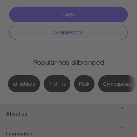
Login
Skapa konto
Populär hos allbranded
qi laddare
T-shirts
Påsk
Gympapåsar
About us
Information