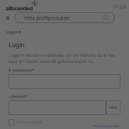
Hitta profilprodukter
Logga in
Login
Logga in med din e-mailadress och ditt lösenord. Du är inte
kund än? Öppna sedan ett gratis kundkonto nu.
nödvändig
E-mailadress
*
nödvändig
Lösenord
*
VISA
Stanna inloggad
Glömt lösenordet?