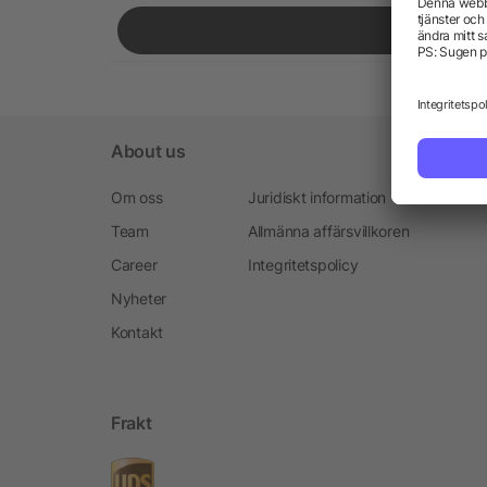
About us
Om oss
Juridiskt information
Team
Allmänna affärsvillkoren
Career
Integritetspolicy
Nyheter
Kontakt
Frakt