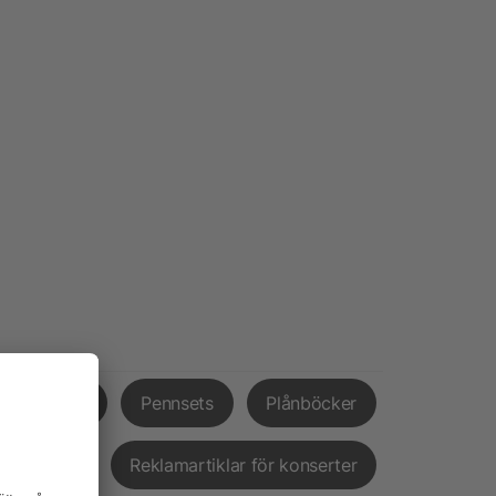
mosmuggar
Pennsets
Plånböcker
ingsskivor
Reklamartiklar för konserter