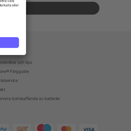
vice
kservice
ktekniker och tips
one® Färgguide
ialservice
akt
rvera bortskaffande av batterier