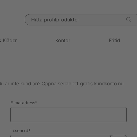
Hitta profilprodukter
& Kläder
Kontor
Fritid
Du är inte kund än? Öppna sedan ett gratis kundkonto nu.
nödvändig
E-mailadress
*
nödvändig
Lösenord
*