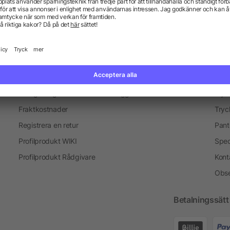
Profilprodukter för researrangörer
Information
Ser
Vanliga frågor och svar
Blogg
Tryc
Fraktkostnader
Tryc
Registrera en retur
Pant
Profilprodukt WIKI
Spec
Profilprodukt Rådgivare
Kont
Obse
Betalningssätt