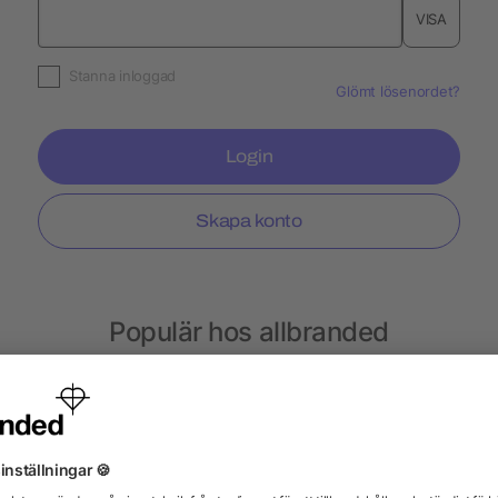
VISA
Stanna inloggad
Glömt lösenordet?
Login
Skapa konto
Populär hos allbranded
Termosar
Plåster
Kakor
Isskrapor
Ter
Ljus
Mobiltillbehör
Mobilfodral
Parker