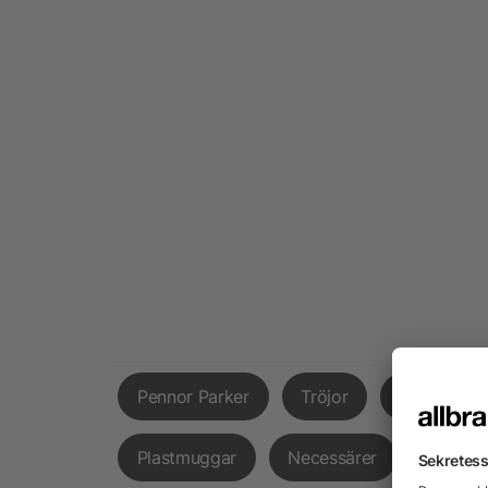
Pennor Parker
Tröjor
Hatt
Plastmuggar
Necessärer
Snacks