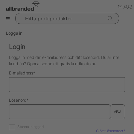
Hitta profilprodukter
Logga in
Login
Logga in med din e-mailadress och ditt lösenord. Du är inte
kund än? Öppna sedan ett gratis kundkonto nu.
nödvändig
E-mailadress
*
nödvändig
Lösenord
*
VISA
Stanna inloggad
Glömt lösenordet?