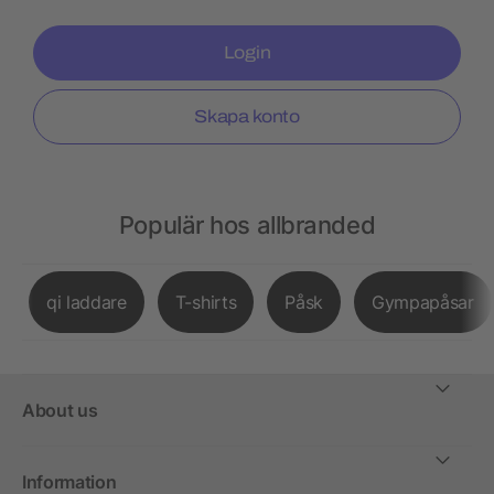
Login
Skapa konto
Populär hos allbranded
qi laddare
T-shirts
Påsk
Gympapåsar
About us
Information