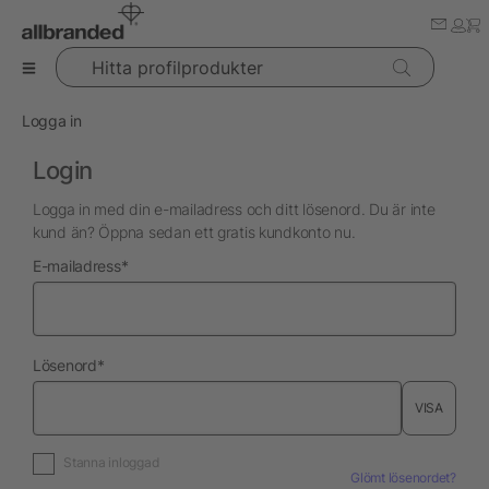
Hitta profilprodukter
Logga in
Login
Logga in med din e-mailadress och ditt lösenord. Du är inte
kund än? Öppna sedan ett gratis kundkonto nu.
nödvändig
E-mailadress
*
nödvändig
Lösenord
*
VISA
Stanna inloggad
Glömt lösenordet?