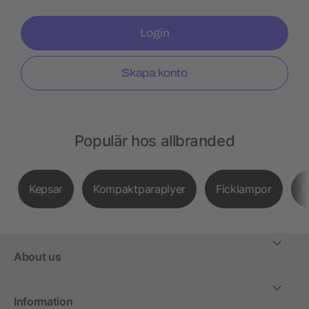
Login
Skapa konto
Populär hos allbranded
Kepsar
Kompaktparaplyer
Ficklampor
K
About us
Information