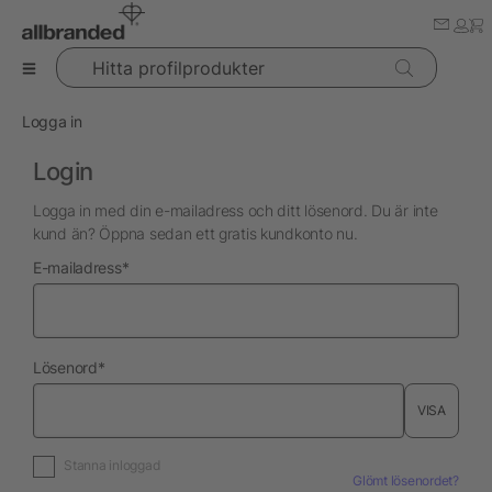
Hitta profilprodukter
Logga in
Login
Logga in med din e-mailadress och ditt lösenord. Du är inte
kund än? Öppna sedan ett gratis kundkonto nu.
nödvändig
E-mailadress
*
nödvändig
Lösenord
*
VISA
Stanna inloggad
Glömt lösenordet?