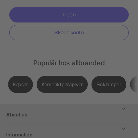
Login
Skapa konto
Populär hos allbranded
Kepsar
Kompaktparaplyer
Ficklampor
K
About us
Information