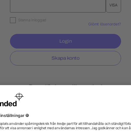
VISA
Stanna inloggad
Glömt lösenordet?
Login
Skapa konto
Populär hos allbranded
Fitness armband
Flasköppnare
Metallpen
Individuella profilprodukter
Merchandise-Säljf