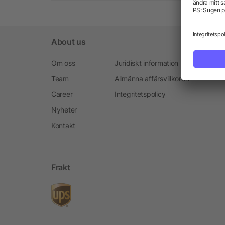
About us
Om oss
Juridiskt information
Team
Allmänna affärsvillkoren
Career
Integritetspolicy
Nyheter
Kontakt
Frakt