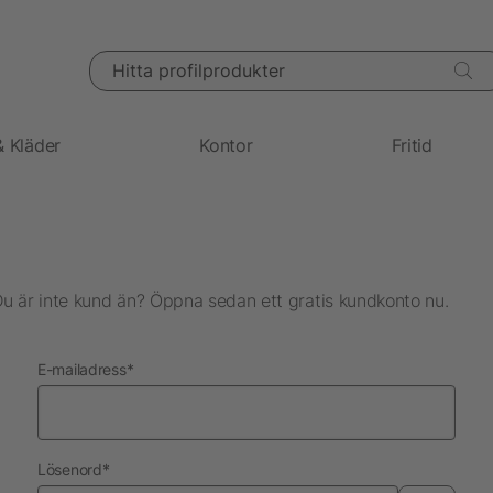
Hitta profilprodukter
& Kläder
Kontor
Fritid
Du är inte kund än? Öppna sedan ett gratis kundkonto nu.
nödvändig
E-mailadress
*
nödvändig
Lösenord
*