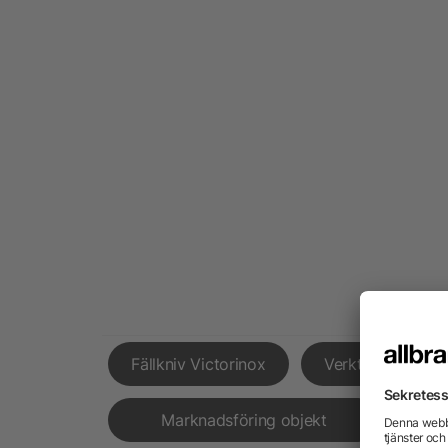
Fällkniv Victorinox
Verktygslådor
Marknadsföring objekt