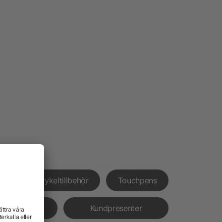
nor
Cykeltillbehör
Touchpens
rämjande
Kundpresenter