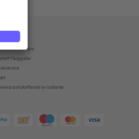
vice
kservice
ktekniker och tips
one® Färgguide
ialservice
akt
rvera bortskaffande av batterier