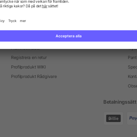
Information
Ser
Vanliga frågor och svar
Blogg
Tryc
Fraktkostnader
Tryc
Registrera en retur
Pant
Profilprodukt WIKI
Spec
Profilprodukt Rådgivare
Kont
Obse
Betalningssätt