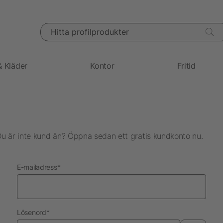
Hitta profilprodukter
& Kläder
Kontor
Fritid
Du är inte kund än? Öppna sedan ett gratis kundkonto nu.
nödvändig
E-mailadress
*
nödvändig
Lösenord
*