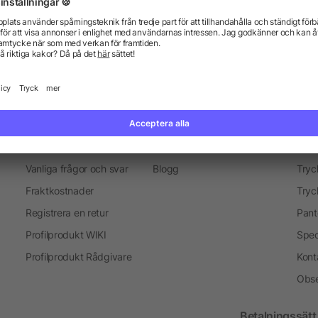
everans
Marknadsföring objekt
Merchandise-Sälj
Presenter för medarbetare
Information
Ser
Vanliga frågor och svar
Blogg
Tryc
Fraktkostnader
Tryc
Registrera en retur
Pant
Profilprodukt WIKI
Spec
Profilprodukt Rådgivare
Kont
Obse
Betalningssätt