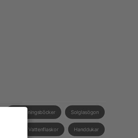
Anteckningsböcker
Solglasögon
pvård
Vattenflaskor
Handdukar