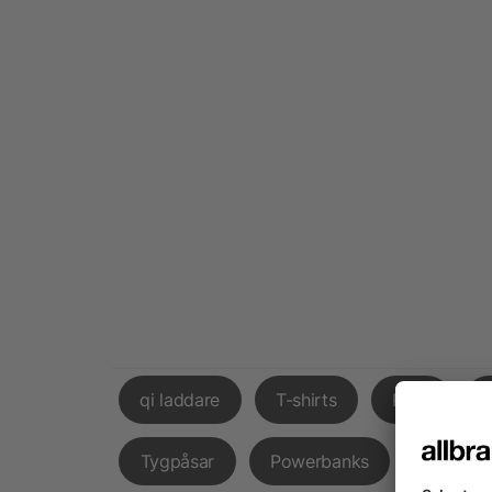
qi laddare
T-shirts
Påsk
Tygpåsar
Powerbanks
Godispå