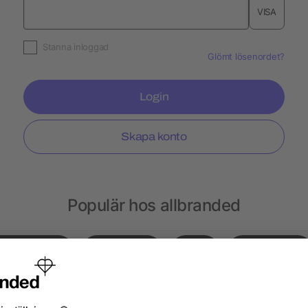
VISA
Stanna inloggad
Glömt lösenordet?
Login
Skapa konto
Populär hos allbranded
Gympapåsar
Notisblock
Hatt
Ryggsäckar
sar
Choklad
Kepsar
Peppermint
Läp