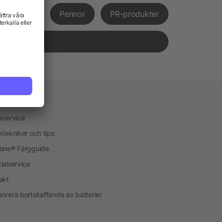
främjande
Pennor
PR-produkter
vice
kservice
ktekniker och tips
one® Färgguide
ialservice
akt
rvera bortskaffande av batterier