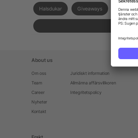
Halsdukar
Giveaways
Expressl
About us
Om oss
Juridiskt information
Team
Allmänna affärsvillkoren
Career
Integritetspolicy
Nyheter
Kontakt
Frakt