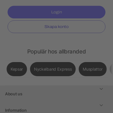
Login
Skapa konto
Populär hos allbranded
Kepsar
Nyckelband Express
Musplattor
About us
Information