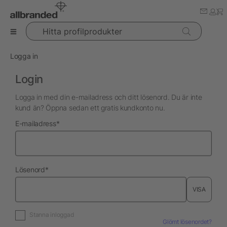
Hitta profilprodukter
Logga in
Login
Logga in med din e-mailadress och ditt lösenord. Du är inte
kund än? Öppna sedan ett gratis kundkonto nu.
nödvändig
E-mailadress
*
nödvändig
Lösenord
*
VISA
Stanna inloggad
Glömt lösenordet?