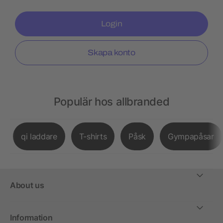
Login
Skapa konto
Populär hos allbranded
qi laddare
T-shirts
Påsk
Gympapåsar
About us
Information