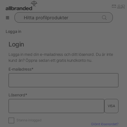
Hitta profilprodukter
Logga in
Login
Logga in med din e-mailadress och ditt lösenord. Du är inte
kund än? Öppna sedan ett gratis kundkonto nu.
nödvändig
E-mailadress
*
nödvändig
Lösenord
*
VISA
Stanna inloggad
Glömt lösenordet?