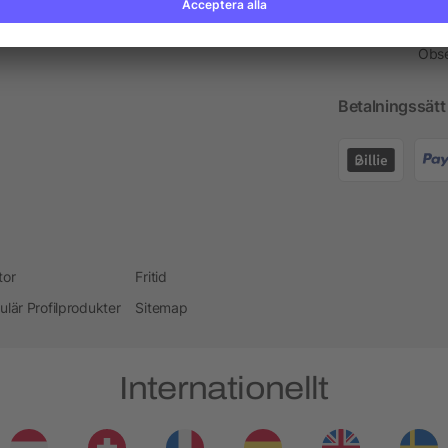
Profilprodukt Rådgivare
Kont
Obse
Betalningssätt
tor
Fritid
ulär Profilprodukter
Sitemap
Internationellt