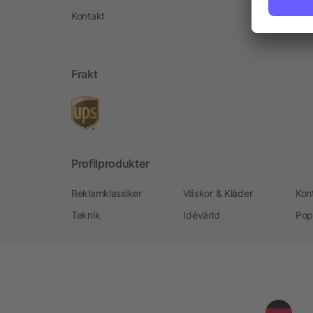
Kontakt
Frakt
Profilprodukter
Reklamklassiker
Väskor & Kläder
Kon
Teknik
Idévärld
Pop