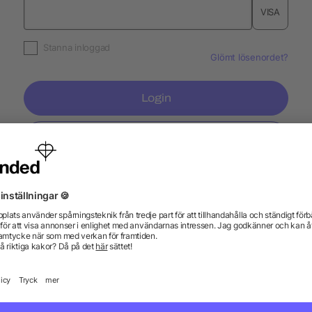
VISA
Stanna inloggad
Glömt lösenordet?
Login
Skapa konto
Information
Ser
Vanliga frågor och svar
Blogg
Tryc
Fraktkostnader
Tryc
Registrera en retur
Pant
Profilprodukt WIKI
Spec