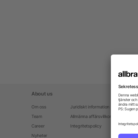
About us
Om oss
Juridiskt information
Team
Allmänna affärsvillkoren
Career
Integritetspolicy
Nyheter