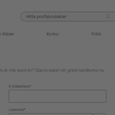
Hitta profilprodukter
& Kläder
Kontor
Fritid
Du är inte kund än? Öppna sedan ett gratis kundkonto nu.
nödvändig
E-mailadress
*
nödvändig
Lösenord
*