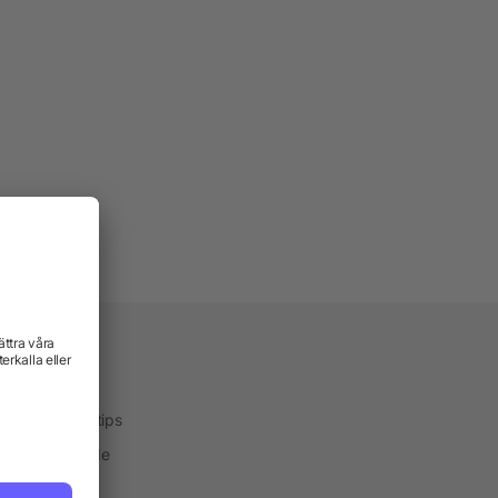
vice
kservice
ktekniker och tips
one® Färgguide
ialservice