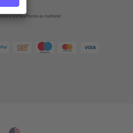
akt
rvera bortskaffande av batterier