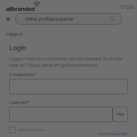
Hitta profilprodukter
Logga in
Login
Logga in med din e-mailadress och ditt lösenord. Du är inte
kund än? Öppna sedan ett gratis kundkonto nu.
nödvändig
E-mailadress
*
nödvändig
Lösenord
*
VISA
Stanna inloggad
Glömt lösenordet?