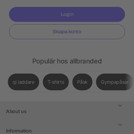
Login
Skapa konto
Populär hos allbranded
qi laddare
T-shirts
Påsk
Gympapåsar
About us
Information