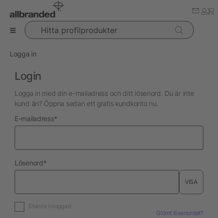
Hitta profilprodukter
Logga in
Login
Logga in med din e-mailadress och ditt lösenord. Du är inte
kund än? Öppna sedan ett gratis kundkonto nu.
nödvändig
E-mailadress
*
nödvändig
Lösenord
*
VISA
Stanna inloggad
Glömt lösenordet?