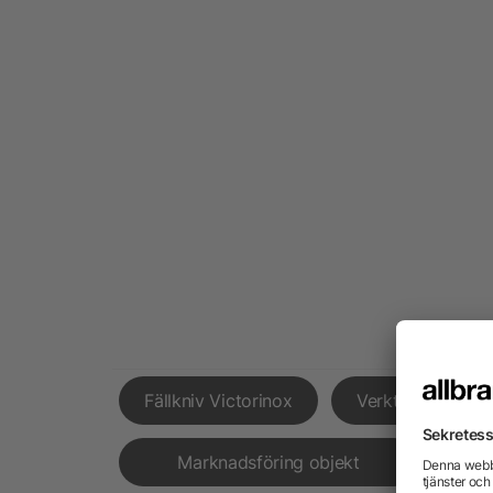
Fällkniv Victorinox
Verktygslådor
Marknadsföring objekt