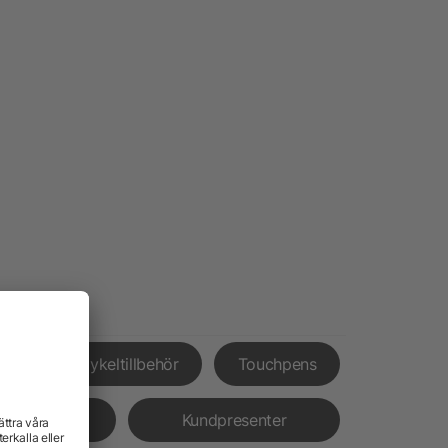
nor
Cykeltillbehör
Touchpens
rämjande
Kundpresenter