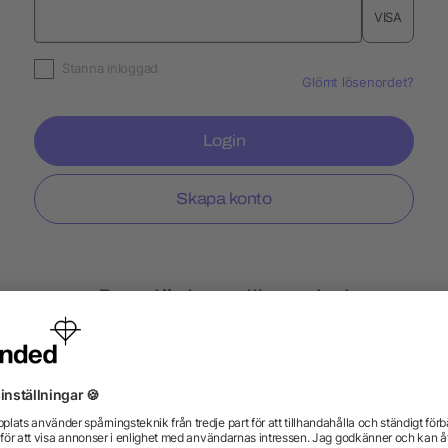
VISA
Stanna inloggad
Glömt lösenordet?
Login
Skapa konto
Populär hos allbranded
Fitness armband
Flasköppnare
Metallpen
Individuella profilprodukter
Merchandise-Säljf