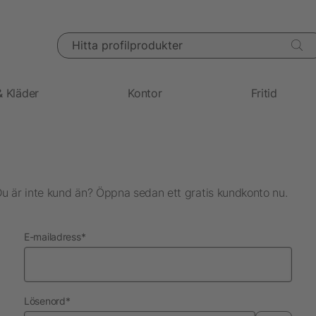
Hitta profilprodukter
& Kläder
Kontor
Fritid
Du är inte kund än? Öppna sedan ett gratis kundkonto nu.
nödvändig
E-mailadress
*
nödvändig
Lösenord
*