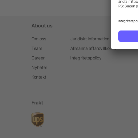
About us
Om oss
Juridiskt information
Team
Allmänna affärsvillkoren
Career
Integritetspolicy
Nyheter
Kontakt
Frakt