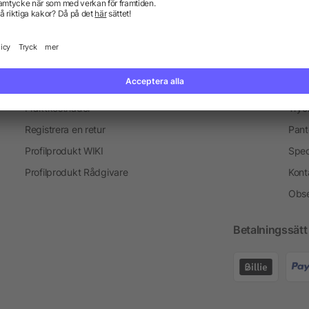
Information
Ser
Vanliga frågor och svar
Blogg
Tryc
Fraktkostnader
Tryc
Registrera en retur
Pant
Profilprodukt WIKI
Spec
Profilprodukt Rådgivare
Kont
Obse
Betalningssätt