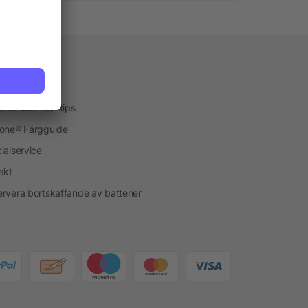
vice
kservice
ktekniker och tips
one® Färgguide
ialservice
akt
rvera bortskaffande av batterier