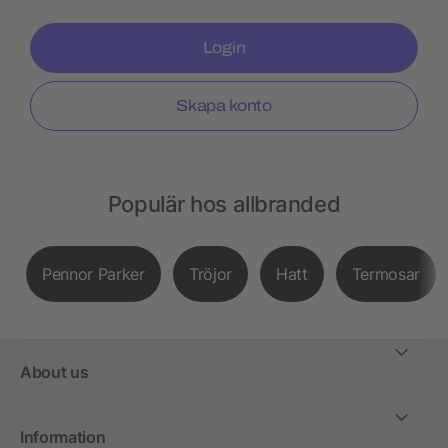
Login
Skapa konto
Populär hos allbranded
Pennor Parker
Tröjor
Hatt
Termosar
About us
Information