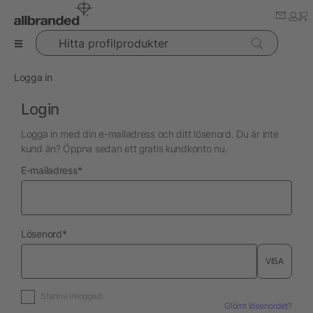
Hitta profilprodukter
Logga in
Login
Logga in med din e-mailadress och ditt lösenord. Du är inte
kund än? Öppna sedan ett gratis kundkonto nu.
nödvändig
E-mailadress
*
nödvändig
Lösenord
*
VISA
Stanna inloggad
Glömt lösenordet?