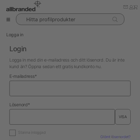
Hitta profilprodukter
Logga in
Login
Logga in med din e-mailadress och ditt lösenord. Du är inte
kund än? Öppna sedan ett gratis kundkonto nu.
nödvändig
E-mailadress
*
nödvändig
Lösenord
*
VISA
Stanna inloggad
Glömt lösenordet?