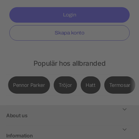
Login
Skapa konto
Populär hos allbranded
Pennor Parker
Tröjor
Hatt
Termosar
About us
Information