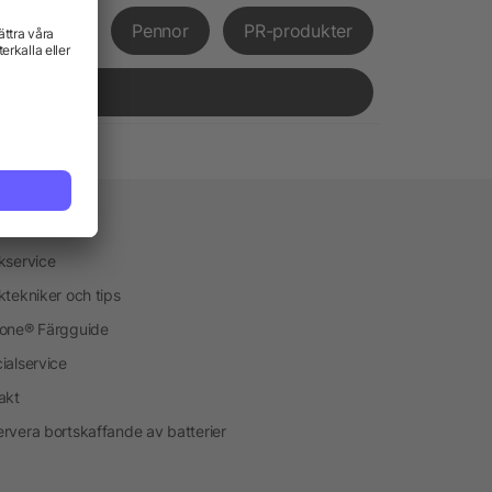
främjande
Pennor
PR-produkter
vice
kservice
ktekniker och tips
one® Färgguide
ialservice
akt
rvera bortskaffande av batterier