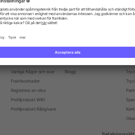
everans
Marknadsföring objekt
Merchandise-Sälj
Presenter för medarbetare
Information
Ser
Vanliga frågor och svar
Blogg
Tryc
Fraktkostnader
Tryc
Registrera en retur
Pant
Profilprodukt WIKI
Spec
Profilprodukt Rådgivare
Kont
Obse
Betalningssätt