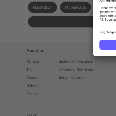
Halsdukar
Giveaways
Expressl
About us
Om oss
Juridiskt information
Team
Allmänna affärsvillkoren
Career
Integritetspolicy
Nyheter
Kontakt
Frakt