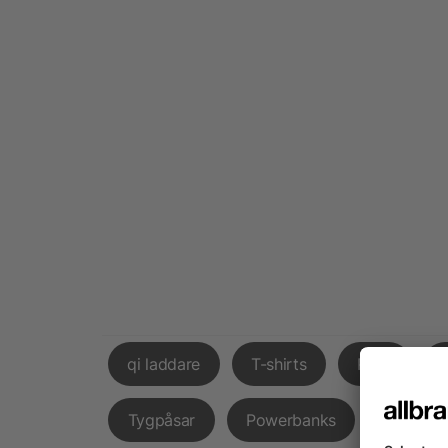
qi laddare
T-shirts
Påsk
Tygpåsar
Powerbanks
Godispå