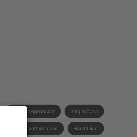
Anteckningsböcker
Solglasögon
pvård
Vattenflaskor
Handdukar