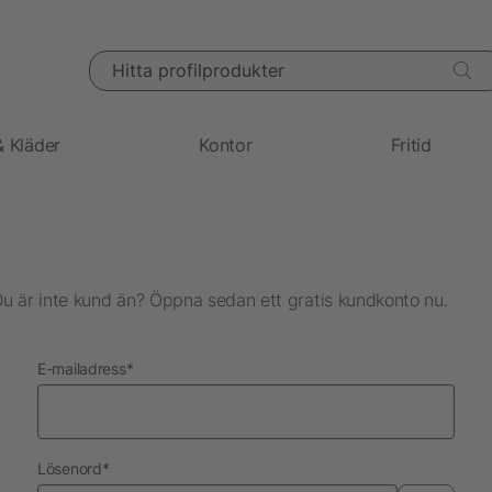
Hitta profilprodukter
& Kläder
Kontor
Fritid
Du är inte kund än? Öppna sedan ett gratis kundkonto nu.
nödvändig
E-mailadress
*
nödvändig
Lösenord
*