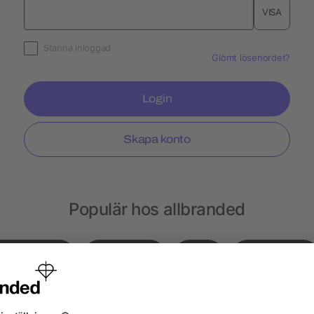
VISA
Stanna inloggad
Glömt lösenordet?
Login
Skapa konto
Populär hos allbranded
Gympapåsar
Notisblock
Hatt
Ryggsäckar
sar
Choklad
Kepsar
Peppermint
Läp