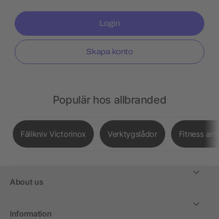
Login
Skapa konto
Populär hos allbranded
Fällkniv Victorinox
Verktygslådor
Fitness ar
About us
Information