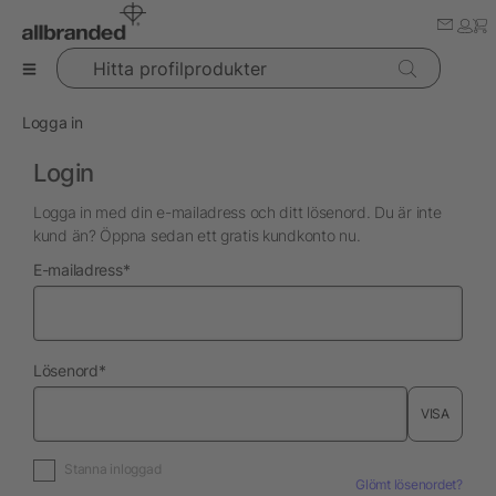
Hitta profilprodukter
Logga in
Login
Logga in med din e-mailadress och ditt lösenord. Du är inte
kund än? Öppna sedan ett gratis kundkonto nu.
nödvändig
E-mailadress
*
nödvändig
Lösenord
*
VISA
Stanna inloggad
Glömt lösenordet?