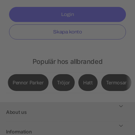
Login
Skapa konto
Populär hos allbranded
Pennor Parker
Tröjor
Hatt
Termosar
About us
Information