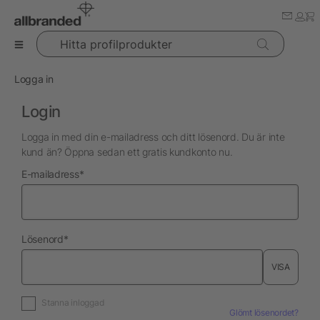
Hitta profilprodukter
Logga in
Login
Logga in med din e-mailadress och ditt lösenord. Du är inte
kund än? Öppna sedan ett gratis kundkonto nu.
nödvändig
E-mailadress
*
nödvändig
Lösenord
*
VISA
Stanna inloggad
Glömt lösenordet?