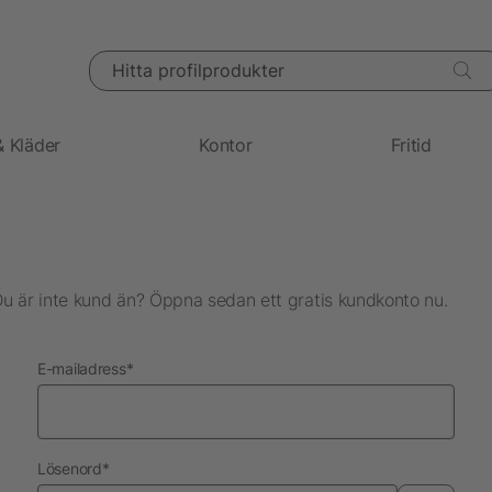
Hitta profilprodukter
& Kläder
Kontor
Fritid
Du är inte kund än? Öppna sedan ett gratis kundkonto nu.
nödvändig
E-mailadress
*
nödvändig
Lösenord
*