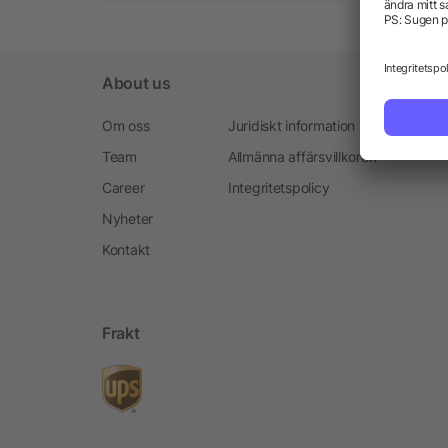
About us
Om oss
Juridiskt information
Team
Allmänna affärsvillkoren
Career
Integritetspolicy
Nyheter
Kontakt
Frakt