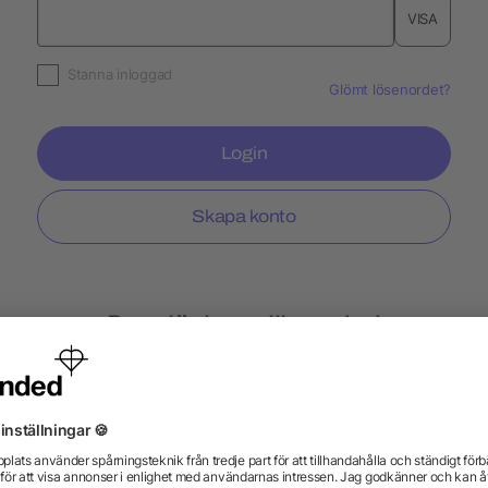
VISA
Stanna inloggad
Glömt lösenordet?
Login
Skapa konto
Populär hos allbranded
lampor
Kuddar
Tändare BiC
Nyckelband E
urar
Slazenger
Expressle