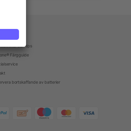
vice
kservice
ktekniker och tips
one® Färgguide
ialservice
akt
rvera bortskaffande av batterier