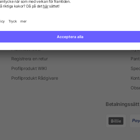
Information
Ser
Vanliga frågor och svar
Blogg
Tryc
Fraktkostnader
Tryc
Registrera en retur
Pant
Profilprodukt WIKI
Spec
Profilprodukt Rådgivare
Kont
Obse
Betalningssätt