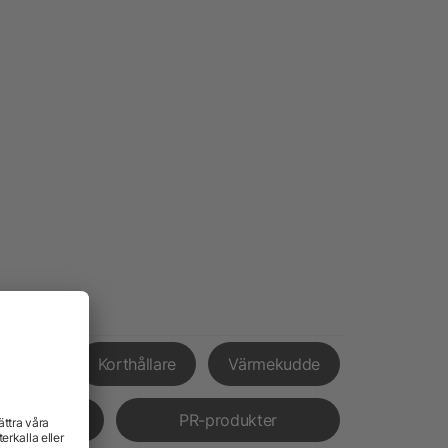
xpress
Korthållare
Värmekudde
verans
PR-produkter