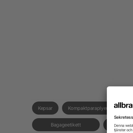
Kepsar
Kompaktparaplyer
Fick
Bagageetikett
Hörl