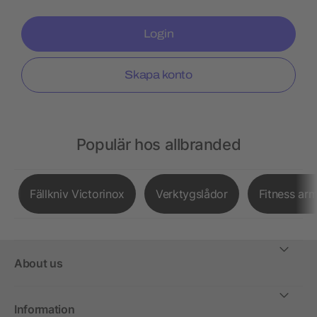
Login
Skapa konto
Populär hos allbranded
Fällkniv Victorinox
Verktygslådor
Fitness ar
About us
Information