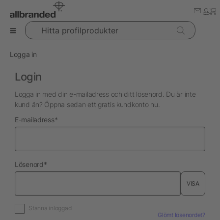
Hitta profilprodukter
Logga in
Login
Logga in med din e-mailadress och ditt lösenord. Du är inte
kund än? Öppna sedan ett gratis kundkonto nu.
nödvändig
E-mailadress
*
nödvändig
Lösenord
*
VISA
Stanna inloggad
Glömt lösenordet?