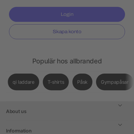
Login
Skapa konto
Populär hos allbranded
qi laddare
T-shirts
Påsk
Gympapåsar
About us
Information