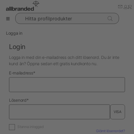
Hitta profilprodukter
Logga in
Login
Logga in med din e-mailadress och ditt lösenord. Du är inte
kund än? Öppna sedan ett gratis kundkonto nu.
nödvändig
E-mailadress
*
nödvändig
Lösenord
*
VISA
Stanna inloggad
Glömt lösenordet?