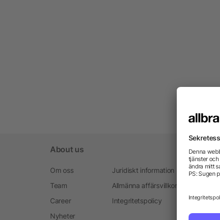
About us
Om oss
Juridiskt information
Team
Allmänna affärsvillkoren
Career
Integritetspolicy
Nyheter