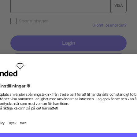
VISA
Stanna inloggad
Glömt lösenordet?
Login
Skapa konto
Information
Ser
Vanliga frågor och svar
Blogg
Tryc
Fraktkostnader
Tryc
Registrera en retur
Pant
Profilprodukt WIKI
Spec