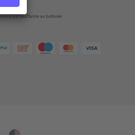
akt
rvera bortskaffande av batterier