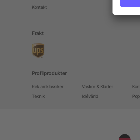
Kontakt
Frakt
Profilprodukter
Reklamklassiker
Väskor & Kläder
Kon
Teknik
Idévärld
Pop