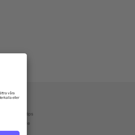
vice
kservice
ktekniker och tips
one® Färgguide
ialservice