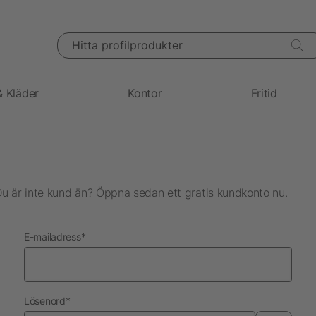
Hitta profilprodukter
& Kläder
Kontor
Fritid
Du är inte kund än? Öppna sedan ett gratis kundkonto nu.
nödvändig
E-mailadress
*
nödvändig
Lösenord
*