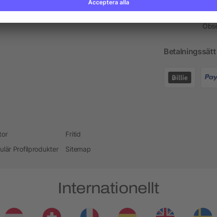
Profilprodukt Rådgivare
Kont
Obse
Betalningssätt
tor
Fritid
ulär Profilprodukter
Sitemap
Internationellt