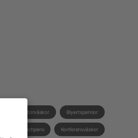
nd
Datorväskor
Blyertspennor
ar
Touchpens
Konferensväskor