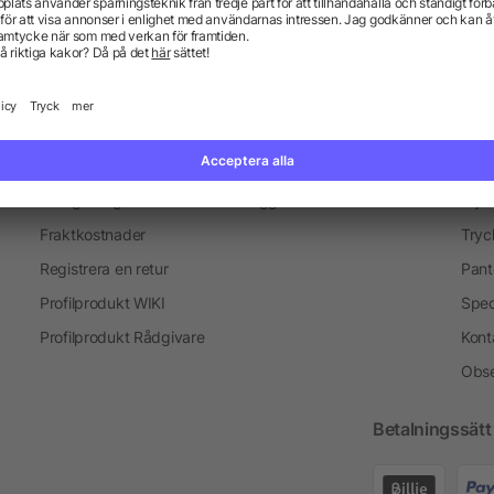
en
Nyckelringar
Kaffemuggar
Exp
Information
Ser
Vanliga frågor och svar
Blogg
Tryc
Fraktkostnader
Tryc
Registrera en retur
Pant
Profilprodukt WIKI
Spec
Profilprodukt Rådgivare
Kont
Obse
Betalningssätt