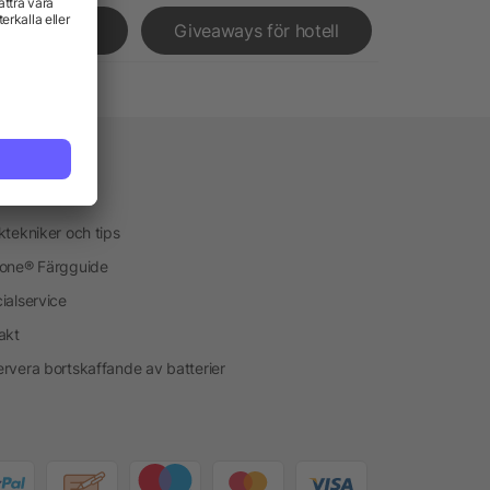
ressleverans
Giveaways för hotell
vice
kservice
ktekniker och tips
one® Färgguide
ialservice
akt
rvera bortskaffande av batterier