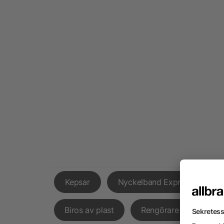
Kepsar
Nyckelband Express
Biros av plast
Rengörare Mobilskärm