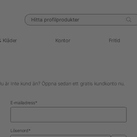
Hitta profilprodukter
& Kläder
Kontor
Fritid
Du är inte kund än? Öppna sedan ett gratis kundkonto nu.
nödvändig
E-mailadress
*
nödvändig
Lösenord
*