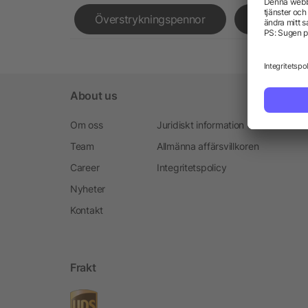
Överstrykningspennor
USB-minn
About us
Om oss
Juridiskt information
Team
Allmänna affärsvillkoren
Career
Integritetspolicy
Nyheter
Kontakt
Frakt