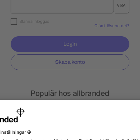
VISA
Stanna inloggad
Glömt lösenordet?
Login
Skapa konto
Populär hos allbranded
Musplattor
Bambu rånar
Skjortor
Armba
Anteckningsmappar
Glas
Espressokopp