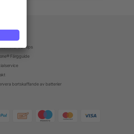
vice
kservice
ktekniker och tips
one® Färgguide
ialservice
akt
rvera bortskaffande av batterier