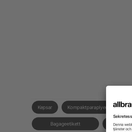
Kepsar
Kompaktparaplyer
Fick
Bagageetikett
Hörl