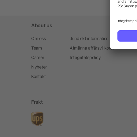
About us
Om oss
Juridiskt information
Team
Allmänna affärsvillkoren
Career
Integritetspolicy
Nyheter
Kontakt
Frakt