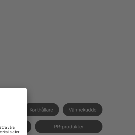
xpress
Korthållare
Värmekudde
verans
PR-produkter