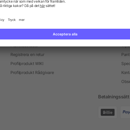
Information
Ser
Vanliga frågor och svar
Blogg
Tryc
Fraktkostnader
Tryc
Registrera en retur
Pant
Profilprodukt WIKI
Spec
Profilprodukt Rådgivare
Kont
Obse
Betalningssätt