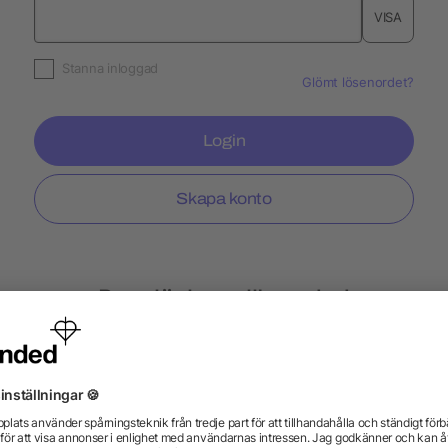
VISA
Stanna inloggad
Glömt lösenordet?
Login
Skapa konto
Populär hos allbranded
lampor
Kuddar
Tändare BiC
Nyckelband E
urar
Slazenger
Expressle