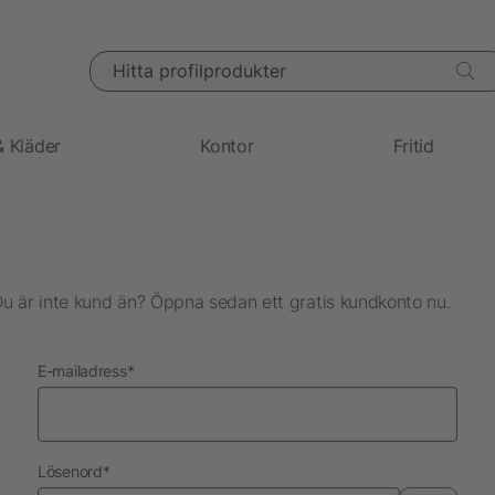
Hitta profilprodukter
& Kläder
Kontor
Fritid
Du är inte kund än? Öppna sedan ett gratis kundkonto nu.
nödvändig
E-mailadress
*
nödvändig
Lösenord
*