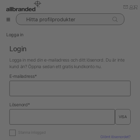
Hitta profilprodukter
Logga in
Login
Logga in med din e-mailadress och ditt lösenord. Du är inte
kund än? Öppna sedan ett gratis kundkonto nu.
nödvändig
E-mailadress
*
nödvändig
Lösenord
*
VISA
Stanna inloggad
Glömt lösenordet?