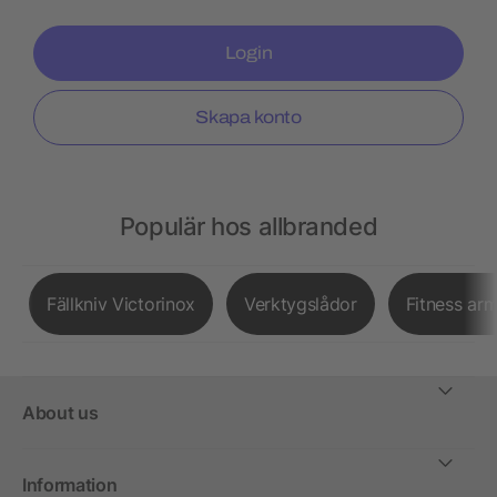
Login
Skapa konto
Populär hos allbranded
Fällkniv Victorinox
Verktygslådor
Fitness ar
About us
Information