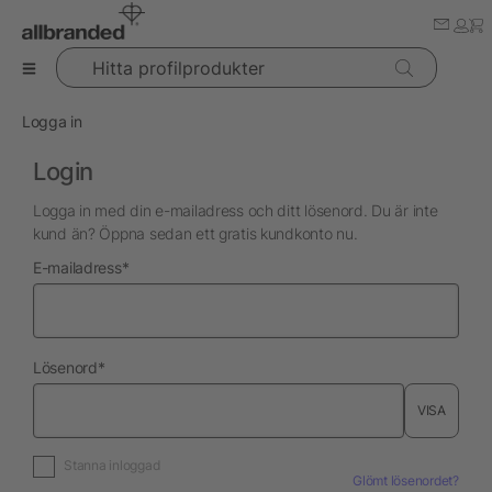
Hitta profilprodukter
Logga in
Login
Logga in med din e-mailadress och ditt lösenord. Du är inte
kund än? Öppna sedan ett gratis kundkonto nu.
nödvändig
E-mailadress
*
nödvändig
Lösenord
*
VISA
Stanna inloggad
Glömt lösenordet?