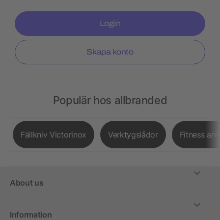
Login
Skapa konto
Populär hos allbranded
Fällkniv Victorinox
Verktygslådor
Fitness ar
About us
Information